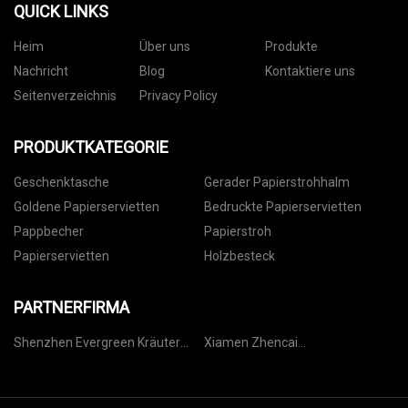
QUICK LINKS
Heim
Über uns
Produkte
Nachricht
Blog
Kontaktiere uns
Seitenverzeichnis
Privacy Policy
PRODUKTKATEGORIE
Geschenktasche
Gerader Papierstrohhalm
Goldene Papierservietten
Bedruckte Papierservietten
Pappbecher
Papierstroh
Papierservietten
Holzbesteck
PARTNERFIRMA
Shenzhen Evergreen Kräuter
Xiamen Zhencai
Biotech Co., Ltd.
Qualitätsprodukte Import &
Export Co., Ltd.