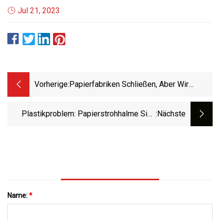
Jul 21, 2023
Vorherige:
Papierfabriken Schließen, Aber Wir
Verbrauchen Mehr Papier Als Je Zuvor.
Hier Ist Der Grund.
Plastikproblem: Papierstrohhalme Sind
:nächste
Möglicherweise Nicht Umweltfreundlicher
Name:
*