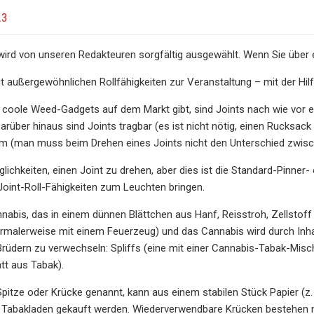
23
ird von unseren Redakteuren sorgfältig ausgewählt. Wenn Sie über ei
außergewöhnlichen Rollfähigkeiten zur Veranstaltung – mit der Hilf
 coole Weed-Gadgets auf dem Markt gibt, sind Joints nach wie vor e
rüber hinaus sind Joints tragbar (es ist nicht nötig, einen Rucksack
 (man muss beim Drehen eines Joints nicht den Unterschied zwisc
öglichkeiten, einen Joint zu drehen, aber dies ist die Standard-Pinn
 Joint-Roll-Fähigkeiten zum Leuchten bringen.
annabis, das in einem dünnen Blättchen aus Hanf, Reisstroh, Zellstoff 
rmalerweise mit einem Feuerzeug) und das Cannabis wird durch Inh
 Brüdern zu verwechseln: Spliffs (eine mit einer Cannabis-Tabak-Misch
tt aus Tabak).
 Spitze oder Krücke genannt, kann aus einem stabilen Stück Papier (z.
abakladen gekauft werden. Wiederverwendbare Krücken bestehen meis