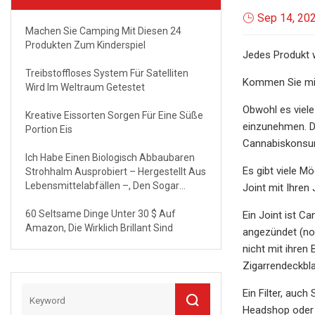
Sep 14, 20
Machen Sie Camping Mit Diesen 24
Produkten Zum Kinderspiel
Jedes Produkt w
Treibstoffloses System Für Satelliten
Kommen Sie mit 
Wird Im Weltraum Getestet
Obwohl es viele
Kreative Eissorten Sorgen Für Eine Süße
einzunehmen. Da
Portion Eis
Cannabiskonsum
Ich Habe Einen Biologisch Abbaubaren
Es gibt viele M
Strohhalm Ausprobiert – Hergestellt Aus
Lebensmittelabfällen –, Den Sogar
Joint mit Ihren
Trump Lieben Wird
60 Seltsame Dinge Unter 30 $ Auf
Ein Joint ist C
Amazon, Die Wirklich Brillant Sind
angezündet (no
nicht mit ihren
Zigarrendeckbla
Ein Filter, auch
Headshop oder T