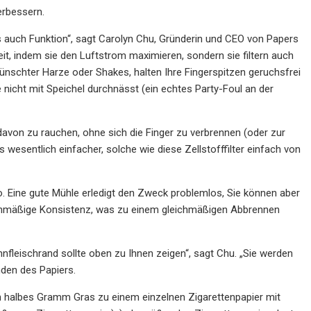
erbessern.
s auch Funktion“, sagt Carolyn Chu, Gründerin und CEO von Papers
it, indem sie den Luftstrom maximieren, sondern sie filtern auch
ünschter Harze oder Shakes, halten Ihre Fingerspitzen geruchsfrei
 nicht mit Speichel durchnässt (ein echtes Party-Foul an der
 davon zu rauchen, ohne sich die Finger zu verbrennen (oder zur
 wesentlich einfacher, solche wie diese Zellstofffilter einfach von
o. Eine gute Mühle erledigt den Zweck problemlos, Sie können aber
eichmäßige Konsistenz, was zu einem gleichmäßigen Abbrennen
hnfleischrand sollte oben zu Ihnen zeigen“, sagt Chu. „Sie werden
Enden des Papiers.
ein halbes Gramm Gras zu einem einzelnen Zigarettenpapier mit