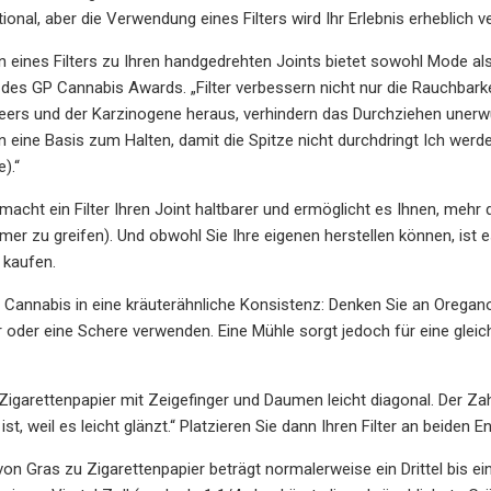
ional, aber die Verwendung eines Filters wird Ihr Erlebnis erheblich v
 eines Filters zu Ihren handgedrehten Joints bietet sowohl Mode al
 des GP Cannabis Awards. „Filter verbessern nicht nur die Rauchbarke
Teers und der Karzinogene heraus, verhindern das Durchziehen unerw
 eine Basis zum Halten, damit die Spitze nicht durchdringt Ich werde
).“
macht ein Filter Ihren Joint haltbarer und ermöglicht es Ihnen, mehr
er zu greifen). Und obwohl Sie Ihre eigenen herstellen können, ist es
 kaufen.
r Cannabis in eine kräuterähnliche Konsistenz: Denken Sie an Oregan
r oder eine Schere verwenden. Eine Mühle sorgt jedoch für eine gl
 Zigarettenpapier mit Zeigefinger und Daumen leicht diagonal. Der Za
st, weil es leicht glänzt.“ Platzieren Sie dann Ihren Filter an beiden 
von Gras zu Zigarettenpapier beträgt normalerweise ein Drittel bis 