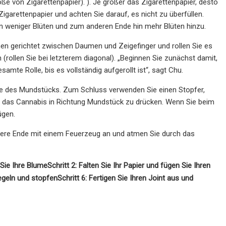
öße von Zigarettenpapier). ). Je größer das Zigarettenpapier, desto
garettenpapier und achten Sie darauf, es nicht zu überfüllen.
n weniger Blüten und zum anderen Ende hin mehr Blüten hinzu.
nen gerichtet zwischen Daumen und Zeigefinger und rollen Sie es
(rollen Sie bei letzterem diagonal). „Beginnen Sie zunächst damit,
amte Rolle, bis es vollständig aufgerollt ist“, sagt Chu.
de des Mundstücks. Zum Schluss verwenden Sie einen Stopfer,
m das Cannabis in Richtung Mundstück zu drücken. Wenn Sie beim
ügen.
dere Ende mit einem Feuerzeug an und atmen Sie durch das
 Sie Ihre Blume
Schritt 2: Falten Sie Ihr Papier und fügen Sie Ihren
iegeln und stopfen
Schritt 6: Fertigen Sie Ihren Joint aus und