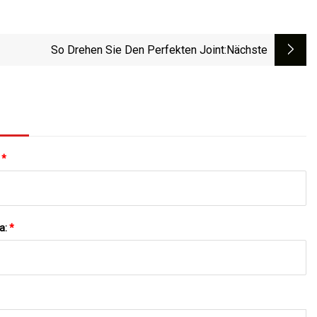
So Drehen Sie Den Perfekten Joint
:nächste
:
*
a:
*