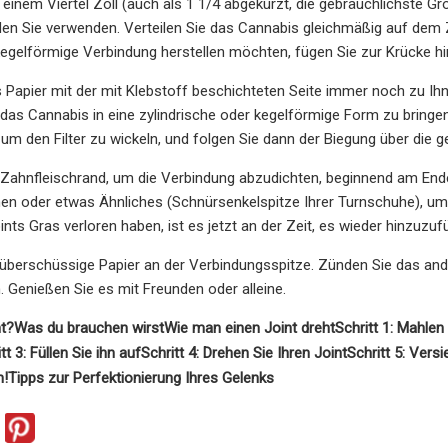
n einem Viertel Zoll (auch als 1 1/4 abgekürzt, die gebräuchlichste Gr
n Sie verwenden. Verteilen Sie das Cannabis gleichmäßig auf dem Zi
egelförmige Verbindung herstellen möchten, fügen Sie zur Krücke hi
 Papier mit der mit Klebstoff beschichteten Seite immer noch zu Ih
 das Cannabis in eine zylindrische oder kegelförmige Form zu bringen 
um den Filter zu wickeln, und folgen Sie dann der Biegung über die ges
 Zahnfleischrand, um die Verbindung abzudichten, beginnend am En
chen oder etwas Ähnliches (Schnürsenkelspitze Ihrer Turnschuhe), u
ints Gras verloren haben, ist es jetzt an der Zeit, es wieder hinzuzuf
 überschüssige Papier an der Verbindungsspitze. Zünden Sie das an
. Genießen Sie es mit Freunden oder alleine.
nt?
Was du brauchen wirst
Wie man einen Joint dreht
Schritt 1: Mahlen
tt 3: Füllen Sie ihn auf
Schritt 4: Drehen Sie Ihren Joint
Schritt 5: Vers
n!
Tipps zur Perfektionierung Ihres Gelenks