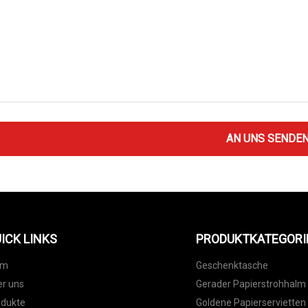
AN UNS SENDE
ICK LINKS
PRODUKTKATEGORI
im
Geschenktasche
r uns
Gerader Papierstrohhalm
odukte
Goldene Papierservietten