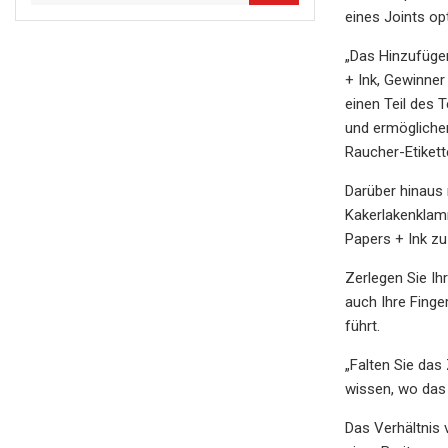
eines Joints opt
„Das Hinzufügen
+ Ink, Gewinner
einen Teil des 
und ermöglichen
Raucher-Etikette
Darüber hinaus 
Kakerlakenklamm
Papers + Ink zu
Zerlegen Sie Ih
auch Ihre Finge
führt.
„Falten Sie das
wissen, wo das i
Das Verhältnis 