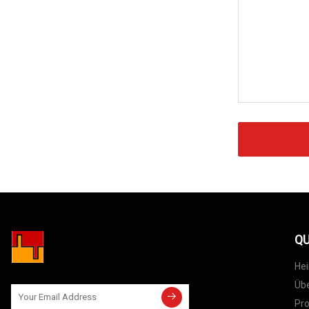
QU
He
Übe
Pr