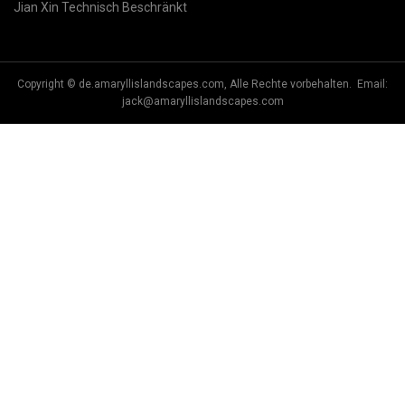
Jian Xin Technisch Beschränkt
Copyright © de.amaryllislandscapes.com, Alle Rechte vorbehalten. Email:
jack@amaryllislandscapes.com