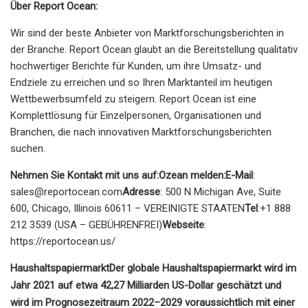
Über Report Ocean:
Wir sind der beste Anbieter von Marktforschungsberichten in
der Branche. Report Ocean glaubt an die Bereitstellung qualitativ
hochwertiger Berichte für Kunden, um ihre Umsatz- und
Endziele zu erreichen und so Ihren Marktanteil im heutigen
Wettbewerbsumfeld zu steigern. Report Ocean ist eine
Komplettlösung für Einzelpersonen, Organisationen und
Branchen, die nach innovativen Marktforschungsberichten
suchen.
Nehmen Sie Kontakt mit uns auf:
Ozean melden:E-Mail
:
sales@reportocean.com
Adresse
: 500 N Michigan Ave, Suite
600, Chicago, Illinois 60611 – VEREINIGTE STAATEN
Tel
:+1 888
212 3539 (USA – GEBÜHRENFREI)
Webseite
:
https://reportocean.us/
Haushaltspapiermarkt
Der globale Haushaltspapiermarkt wird im
Jahr 2021 auf etwa 42,27 Milliarden US-Dollar geschätzt und
wird im Prognosezeitraum 2022–2029 voraussichtlich mit einer