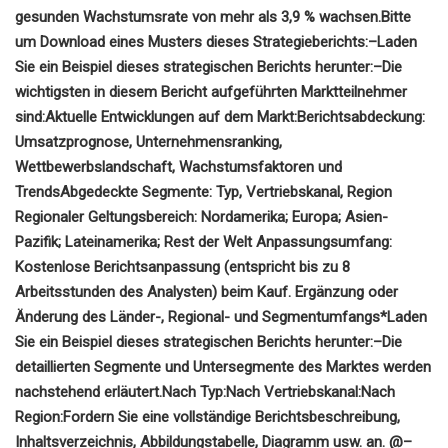
gesunden Wachstumsrate von mehr als 3,9 % wachsen.
Bitte
um Download eines Musters dieses Strategieberichts:
–
Laden
Sie ein Beispiel dieses strategischen Berichts herunter:
–
Die
wichtigsten in diesem Bericht aufgeführten Marktteilnehmer
sind:
Aktuelle Entwicklungen auf dem Markt:
Berichtsabdeckung:
Umsatzprognose, Unternehmensranking,
Wettbewerbslandschaft, Wachstumsfaktoren und
Trends
Abgedeckte Segmente: Typ, Vertriebskanal, Region
Regionaler Geltungsbereich: Nordamerika; Europa; Asien-
Pazifik; Lateinamerika; Rest der Welt
Anpassungsumfang:
Kostenlose Berichtsanpassung (entspricht bis zu 8
Arbeitsstunden des Analysten) beim Kauf. Ergänzung oder
Änderung des Länder-, Regional- und Segmentumfangs*
Laden
Sie ein Beispiel dieses strategischen Berichts herunter:
–
Die
detaillierten Segmente und Untersegmente des Marktes werden
nachstehend erläutert.
Nach Typ:
Nach Vertriebskanal:
Nach
Region:
Fordern Sie eine vollständige Berichtsbeschreibung,
Inhaltsverzeichnis, Abbildungstabelle, Diagramm usw. an. @
–