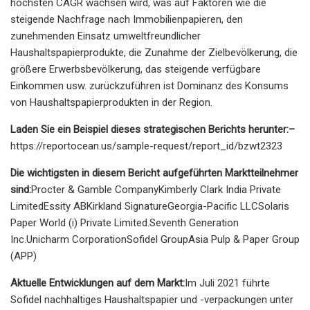
höchsten CAGR wachsen wird, was auf Faktoren wie die
steigende Nachfrage nach Immobilienpapieren, den
zunehmenden Einsatz umweltfreundlicher
Haushaltspapierprodukte, die Zunahme der Zielbevölkerung, die
größere Erwerbsbevölkerung, das steigende verfügbare
Einkommen usw. zurückzuführen ist Dominanz des Konsums
von Haushaltspapierprodukten in der Region.
Laden Sie ein Beispiel dieses strategischen Berichts herunter:
–
https://reportocean.us/sample-request/report_id/bzwt2323
Die wichtigsten in diesem Bericht aufgeführten Marktteilnehmer
sind:
Procter & Gamble CompanyKimberly Clark India Private
LimitedEssity ABKirkland SignatureGeorgia-Pacific LLCSolaris
Paper World (i) Private Limited.Seventh Generation
Inc.Unicharm CorporationSofidel GroupAsia Pulp & Paper Group
(APP)
Aktuelle Entwicklungen auf dem Markt:
Im Juli 2021 führte
Sofidel nachhaltiges Haushaltspapier und -verpackungen unter