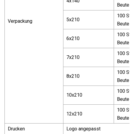
4x140
Beutel
100 Stü
5x210
Verpackung
Beutel
100 Stü
6x210
Beutel
100 Stü
7x210
Beutel
100 Stü
8x210
Beutel
100 Stü
10x210
Beutel
100 Stü
12x210
Beutel
Drucken
Logo angepasst