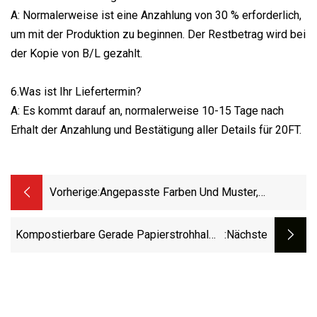
A: Normalerweise ist eine Anzahlung von 30 % erforderlich,
um mit der Produktion zu beginnen. Der Restbetrag wird bei
der Kopie von B/L gezahlt.
6.Was ist Ihr Liefertermin?
A: Es kommt darauf an, normalerweise 10-15 Tage nach
Erhalt der Anzahlung und Bestätigung aller Details für 20FT.
Vorherige:
Angepasste Farben Und Muster,
Biologisch Abbaubare, Kompostierbare,
Gerade PLA-Trinkhalme Aus Papier
Kompostierbare Gerade Papierstrohhalme
:nächste
Mit Spitzem Ende, Einzeln Verpackt Und
Mit Individuellem Logo Bedruckt