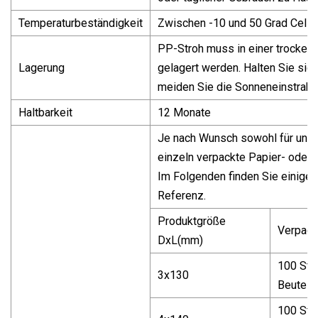
Temperaturbeständigkeit
Zwischen -10 und 50 Grad Celsi
PP-Stroh muss in einer trocken
Lagerung
gelagert werden. Halten Sie sic
meiden Sie die Sonneneinstrahl
Haltbarkeit
12 Monate
Je nach Wunsch sowohl für unver
einzeln verpackte Papier- oder 
Im Folgenden finden Sie einige
Referenz.
Produktgröße
Verpac
DxL(mm)
100 Stü
3x130
Beutel
100 Stü