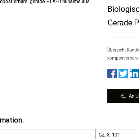
Biologis
Gerade P
Übersicht Kunde
kompostierbare,
An U
rmation.
GZ-X-101