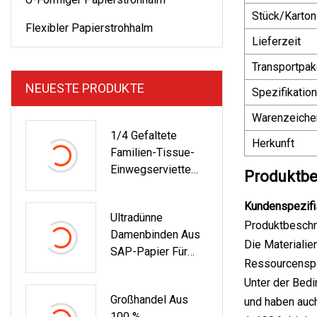
Stück/Karton
Flexibler Papierstrohhalm
Lieferzeit
Transportpak
NEUESTE PRODUKTE
Spezifikation
Warenzeiche
1/4 Gefaltete
Herkunft
Familien-Tissue-
Einwegserviette
Produktbe
Aus Reinem Papier,
Weiß, 2-Lagige,
Kundenspezifis
Ultradünne
Weiße Ecke,
Produktbeschr
Damenbinden Aus
Geprägte Cocktail-
Die Materialie
SAP-Papier Für
Bio-Serviette2
Ressourcensp
Den
Unter der Bedi
Menstruationsgroß
Großhandel Aus
und haben auch 
Handel
100 %