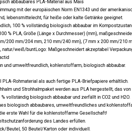
ogisch abbaubares PLA-Material aus Mais
stimmung mit der europäischen Norm EN1343 und der amerikan
nd, lebensmittelecht, für heiße oder kalte Getränke geeignet.
dlich, 100 % vollständig biologisch abbaubar im Kompostzustan
: 100 % PLA, Größe (Länge x Durchmesser) (mm), maßgeschnei
mm/200 mm/204 mm, 210 mm/240 mm), (7 mm x 200 mm/210 mm
, natur/weiß/buntLogo: Maßgeschneidert akzeptabel Verpackun
actid
rün und umweltfreundlich, kohlenstoffarm, biologisch abbaubar.
 PLA-Rohmaterial als auch fertige PLA-Briefpapiere erhältlich.
halm und Strohhalmpaket werden aus PLA hergestellt, das von E
 % vollständig biologisch abbaubar und zerfällt in CO2 und H2O.
ues biologisch abbaubares, umweltfreundliches und kohlenstoff
die erste Wahl für die kohlenstoffarme Gesellschaft!
ltschutzanforderung des Landes erfüllen.
ck/Beutel, 50 Beutel/Karton oder individuell.