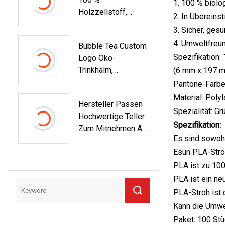
1. 100 % biol
Holzzellstoff,
2. In Überein
Mehrzweck-
3. Sicher, gesu
Toilettenpapierbox
4. Umweltfreun
Bubble Tea Custom
En, Servietten
Spezifikation
Logo Öko-
Trinkhalm,
(6 mm x 197 
Biologisch
Pantone-Farbe
Abbaubarer,
Material: Polyl
Hersteller Passen
Gestreifter
Spezialität: G
Hochwertige Teller
Papierstrohhalm
Spezifikation:
Zum Mitnehmen An.
Mit Formkante
Es sind sowohl
Umweltfreundlicher,
Esun PLA-Stroh
Runder,
Recycelbarer,
PLA ist zu 100
Geteilter
PLA ist ein ne
Lebensmittelverpa
PLA-Stroh ist 
Ckungsbehälter,
Kann die Umwe
Einweg-Pappteller
Paket: 100 Stü