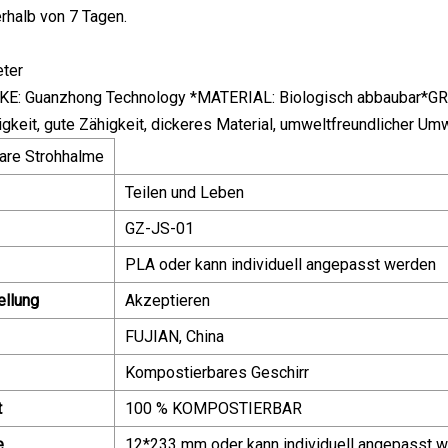
erhalb von 7 Tagen.
ter
: Guanzhong Technology *MATERIAL: Biologisch abbaubar*GRÖSS
igkeit, gute Zähigkeit, dickeres Material, umweltfreundlicher Um
are Strohhalme
Teilen und Leben
GZ-JS-01
PLA oder kann individuell angepasst werden
ellung
Akzeptieren
FUJIAN, China
Kompostierbares Geschirr
t
100 % KOMPOSTIERBAR
e
12*233 mm oder kann individuell angepasst 