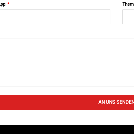
App:
*
Them
AN UNS SENDE