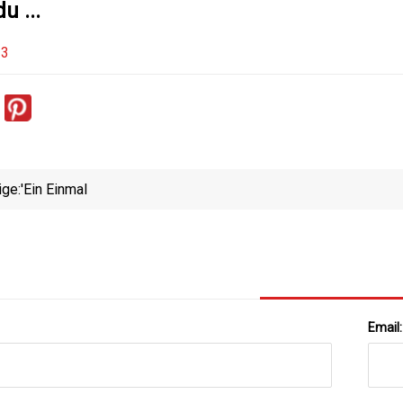
u ...
23
ige:
'Ein Einmal
Email